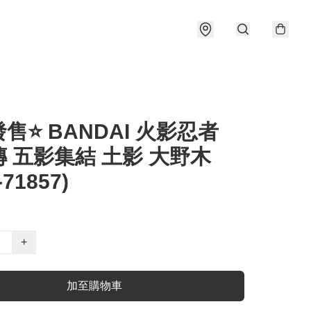
售⭐ BANDAI 火影忍者
 五影集結 土影 大野木
-71857)
+
加至購物車