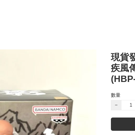
現貨發
疾風傳
(HBP
數量
−