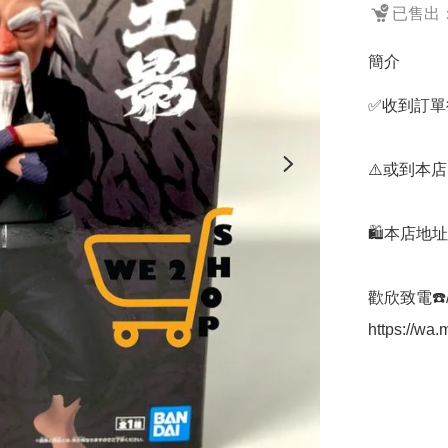
已售出：
簡介
✅收到訂單後
⚠️或到本店
🛍️本店地
歡欣致電☎️/W
https://w