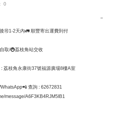
 0
−
🉑1-2天內🚛 順豐寄出運費到付

自取/🚇荔枝角站交收 

址 : 荔枝角永康街37號福源廣場8樓A室

hatsApp📲 查詢 : 62672831

a.me/message/A6F3KB4RJM5IB1