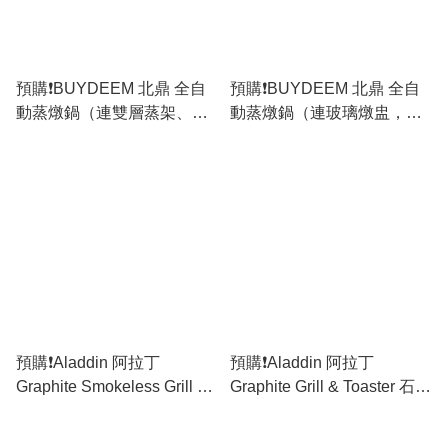
預購❗️BUYDEEM 北鼎 全自
預購❗️BUYDEEM 北鼎 全自
動蒸燉鍋（連雙層蒸架、玻
動蒸燉鍋（連玻璃燉盅，方
璃燉盅、方碟及食譜）- (綠
碟) - (綠色 BD-G564) [原裝
色 BD-G564A501-SET) [原
行貨]
裝行貨]
預購❗️Aladdin 阿拉丁
預購❗️Aladdin 阿拉丁
Graphite Smokeless Grill 減
Graphite Grill & Toaster 石墨
煙迷你烤爐 (AL-CAG-
高速焗爐 (AET-G16S) [原裝
MG7S-G) [原裝行貨]
行貨]