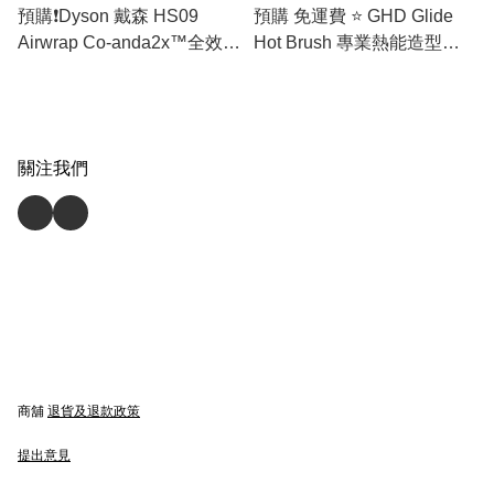
預購❗️Dyson 戴森 HS09
預購 免運費 ⭐️ GHD Glide
Airwrap Co-anda2x™全效吹
Hot Brush 專業熱能造型梳
風造型器 - [香港行貨] 免運費
(Black) 黑色 (香港行貨)
🚛
關注我們
商舖
退貨及退款政策
提出意見