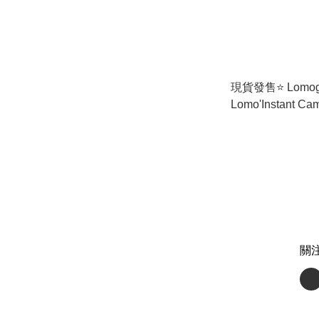
現貨發售⭐️ Lomog
Lomo'Instant Ca
Lenses (Yangon E
緬甸特別版連鏡
關