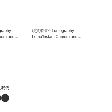
raphy
現貨發售⭐️ Lomography
mera and
Lomo'Instant Camera and
dition) li800au
Lenses (Oxford Edition) li800ag
頭套裝
牛津特別版 即影即有 連鏡頭套裝
注我們