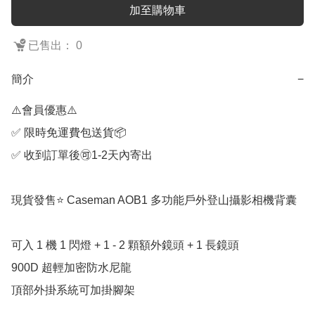
加至購物車
已售出： 0
簡介
−
⚠️會員優惠⚠️

✅ 限時免運費包送貨📦

✅ 收到訂單後🉑1-2天內寄出

現貨發售⭐️ Caseman AOB1 多功能戶外登山攝影相機背囊

可入 1 機 1 閃燈 + 1 - 2 顆額外鏡頭 + 1 長鏡頭

900D 超輕加密防水尼龍

頂部外掛系統可加掛腳架
