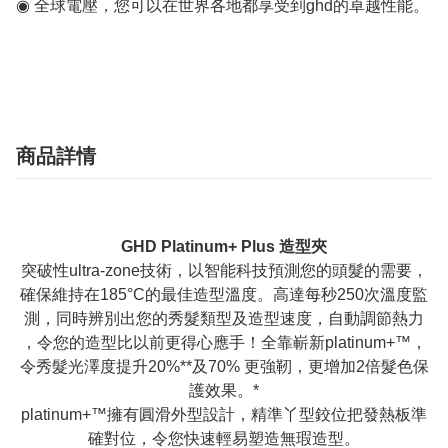
◉ 全球電壓，您可以在世界各地都享受到ghd的卓越性能。 

商品詳情
GHD Platinum+ Plus 造型夾
突破性ultra-zone技術，以智能科技預測您的頭髮的需要，
確保維持在185°C的最佳造型溫度。高達每秒250次溫度監
測，同時辨別出您的秀髮類型及造型速度，自動調節熱力
，令您的造型比以前更得心應手！全靠嶄新platinum+™，
令秀髮光澤度提升20%**及70% 更強靭，更增加2倍髮色保
護效果。*
platinum+™擁有圓滑外型設計，精準丫型鉸位把發熱板準
確對位，令您快速輕易塑造無瑕造型。