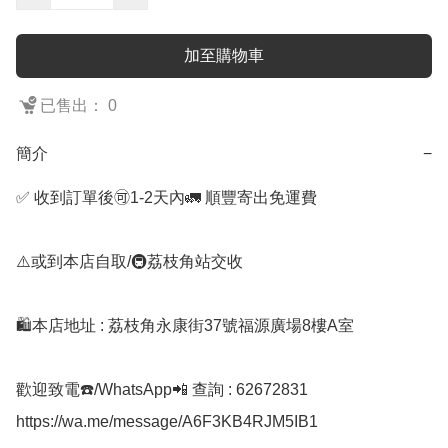
加至購物車
已售出： 0
簡介
−
✅ 收到訂單後🉑1-2天內🚛 順豐寄出免運費

⚠️或到本店自取/🚇荔枝角站交收 

🛍️本店地址 : 荔枝角永康街37號福源廣場8樓A室

歡迎致電☎️/WhatsApp📲 查詢 : 62672831

https://wa.me/message/A6F3KB4RJM5IB1
