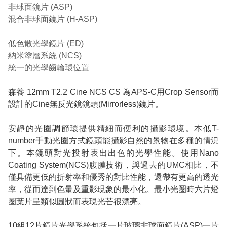
非球面鏡片 (ASP)
混合非球面鏡片 (H-ASP)
低色散光學鏡片 (ED)
納米塗層系統 (NCS)
統一的光學齒輪環位置
森養 12mm T2.2 Cine NCS CS 為APS-C用Crop Sensor而
設計的Cine無反光鏡鏡頭(Mirrorless)鏡片。
安靜的光圈調節環提供精細而便利的攝影環境。本低T-
number手動光圈方式鏡頭能攝影自然的景物在多種的情況
下。本鏡頭對光投射表出出色的光學性能。使用Nano
Coating System(NCS)腹膜技術，與過去的UMC相比，不
僅具備更低的折射率和優秀的對比性能，還帶有更高的透光
率，從而達到色暈及重影現象的最小化。最小光圈時六片燈
圈葉片呈類似圓狀而表現光芒很漂亮。
10組12片鏡片光學系統包括一片玻璃非球面鏡片(ASP)一片