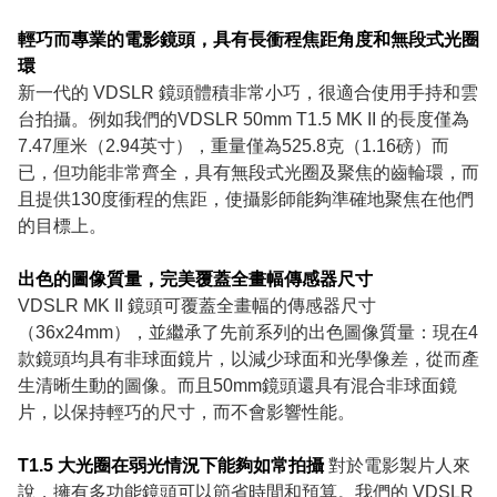
輕巧而專業的電影鏡頭，具有長衝程焦距角度和無段式光圈
環
新一代的 VDSLR 鏡頭體積非常小巧，很適合使用手持和雲
台拍攝。例如我們的VDSLR 50mm T1.5 MK II 的長度僅為
7.47厘米（2.94英寸），重量僅為525.8克（1.16磅）而
已，但功能非常齊全，具有無段式光圈及聚焦的齒輪環，而
且提供130度衝程的焦距，使攝影師能夠準確地聚焦在他們
的目標上。
出色的圖像質量，完美覆蓋全畫幅傳感器尺寸
VDSLR MK II 鏡頭可覆蓋全畫幅的傳感器尺寸
（36x24mm），並繼承了先前系列的出色圖像質量：現在4
款鏡頭均具有非球面鏡片，以減少球面和光學像差，從而產
生清晰生動的圖像。而且50mm鏡頭還具有混合非球面鏡
片，以保持輕巧的尺寸，而不會影響性能。
T1.5 大光圈在弱光情況下能夠如常拍攝
對於電影製片人來
說，擁有多功能鏡頭可以節省時間和預算。我們的 VDSLR