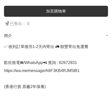
加至購物車
已售出： 0
簡介
−
✅ 收到訂單後🉑1-2天內寄出 🚛 順豐寄出免運費

歡欣致電☎️/WhatsApp📲 查詢 : 62672831

https://wa.me/message/A6F3KB4RJM5IB1

(香港行貨 原廠2年保養)
