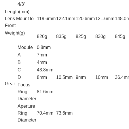
4/3”
Length(mm)
Lens Mount to
119.6mm
122.1mm
120.6mm
121.6mm
148.0
Front
Weight(g)
820g
835g
825g
830g
845g
Module
0.8mm
A
7mm
B
4mm
C
43.8mm
D
8mm
10.5mm
9mm
10mm
36.4m
Gear
Focus
Ring
81.6mm
Diameter
Aperture
Ring
70.4mm
73.6mm
Diameter