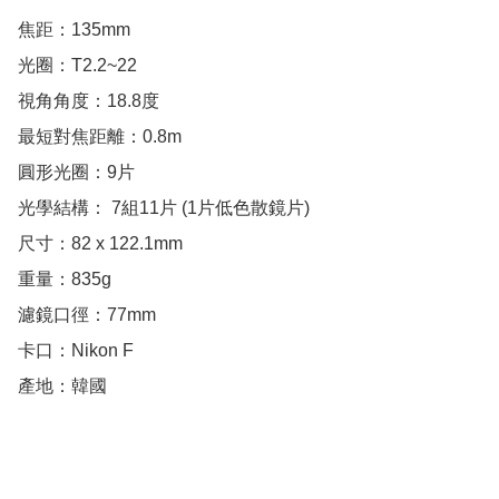
焦距：135mm

光圈：T2.2~22

視角角度：18.8度

最短對焦距離：0.8m

圓形光圈：9片

光學結構： 7組11片 (1片低色散鏡片)

尺寸：82 x 122.1mm

重量：835g

濾鏡口徑：77mm

卡口：Nikon F

產地：韓國