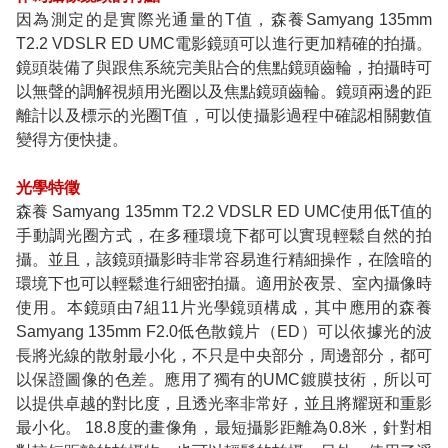
因為測定的是實際光通量的T值，森養Samyang 135mm
T2.2 VDSLR ED UMC電影鏡頭可以進行更加精確的拍攝。
鏡頭裝備了與跟焦系統完美貼合的焦點鏡頭齒輪，拍攝時可
以無聲的調解視頻用光圈以及焦點鏡頭齒輪。鏡頭兩邊的距
離計以及標示的光圈T值，可以使攝影過程中確認相關數值
變得方便快捷。
光學特徵
森養 Samyang 135mm T2.2 VDSLR ED UMC使用低T值的
手動調光圈方式，在多種環境下都可以實現輕鬆自然的拍
攝。並且，該鏡頭攝影時非常容易進行精細操作，在陰暗的
環境下也可以輕鬆進行細密拍攝。適用於夜景、室內攝像時
使用。本鏡頭由7組11片光學鏡頭構成，其中應用的森養
Samyang 135mm F2.0低色散鏡片（ED）可以依據光的波
長將光線的散射最小化，不只是中央部分，周邊部分，都可
以保證圖像的色差。應用了獨有的UMC鍍膜技術，所以可
以提供卓越的對比度，且透光率非常好，並且將耀斑和重影
最小化。 18.8度的畫像角，最短攝影距離為0.8米，針對相