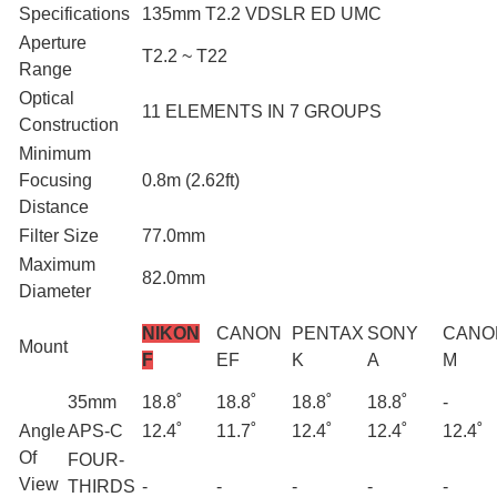
Specifications
135mm T2.2 VDSLR ED UMC
Aperture
T2.2 ~ T22
Range
Optical
11 ELEMENTS IN 7 GROUPS
Construction
Minimum
Focusing
0.8m (2.62ft)
Distance
Filter Size
77.0mm
Maximum
82.0mm
Diameter
NIKON
CANON
PENTAX
SONY
CANO
Mount
F
EF
K
A
M
35mm
18.8˚
18.8˚
18.8˚
18.8˚
-
Angle
APS-C
12.4˚
11.7˚
12.4˚
12.4˚
12.4˚
Of
FOUR-
View
THIRDS
-
-
-
-
-