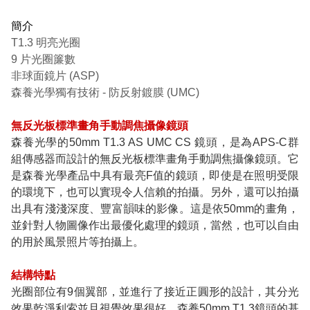
簡介
T1.3 明亮光圈
9 片光圈簾數
非球面鏡片 (ASP)
森養光學獨有技術 - 防反射鍍膜 (UMC)
無反光板標準畫角手動調焦攝像鏡頭
森養光學的50mm T1.3 AS UMC CS 鏡頭，是為APS-C群
組傳感器而設計的無反光板標準畫角手動調焦攝像鏡頭。它
是森養光學產品中具有最亮F值的鏡頭，即使是在照明受限
的環境下，也可以實現令人信賴的拍攝。另外，還可以拍攝
出具有淺淺深度、豐富韻味的影像。這是依50mm的畫角，
並針對人物圖像作出最優化處理的鏡頭，當然，也可以自由
的用於風景照片等拍攝上。
結構特點
光圈部位有9個翼部，並進行了接近正圓形的設計，其分光
效果乾淨利索並且視覺效果很好。森養50mm T1.3鏡頭的基