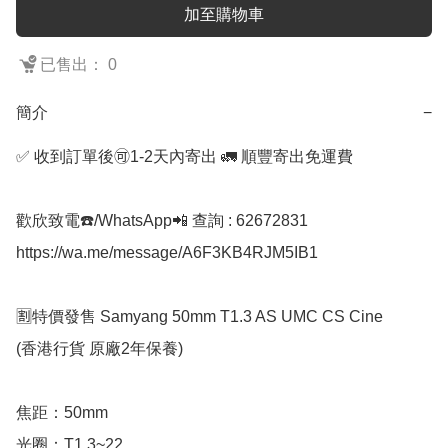
加至購物車
已售出： 0
簡介
−
✅ 收到訂單後🉑1-2天內寄出 🚛 順豐寄出免運費

歡欣致電☎️/WhatsApp📲 查詢 : 62672831

https://wa.me/message/A6F3KB4RJM5IB1

🈹特價發售 Samyang 50mm T1.3 AS UMC CS Cine

(香港行貨 原廠2年保養)

焦距：50mm

光圈：T1.3~22
