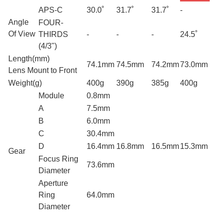
APS-C
30.0˚
31.7˚
31.7˚
-
Angle
FOUR-
Of View
THIRDS
-
-
-
24.5˚
(4/3")
Length(mm)
74.1mm
74.5mm
74.2mm
73.0mm
Lens Mount to Front
Weight(g)
400g
390g
385g
400g
Module
0.8mm
A
7.5mm
B
6.0mm
C
30.4mm
D
16.4mm
16.8mm
16.5mm
15.3mm
Gear
Focus Ring
73.6mm
Diameter
Aperture
Ring
64.0mm
Diameter