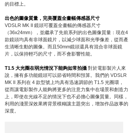
的目標上。
出色的圖像質量，完美覆蓋全畫幅傳感器尺寸
VDSLR MK II 鏡頭可覆蓋全畫幅的傳感器尺寸
（36x24mm），並繼承了先前系列的出色圖像質量：現在4
款鏡頭均具有非球面鏡片，以減少球面和光學像差，從而產
生清晰生動的圖像。而且50mm鏡頭還具有混合非球面鏡
片，以保持輕巧的尺寸，而不會影響性能。
T1.5 大光圈在弱光情況下能夠如常拍攝
對於電影製片人來
說，擁有多功能鏡頭可以節省時間和預算。我們的 VDSLR
MK II 系列在 4 款型號上均具有迅速調節的 T1.5 光圈環，
從而讓電影製作人能夠將更多的注意力集中在場景和創造力
上，即使在光線不足的情況下也不必擔心圖像質量。同樣，
利用的淺景深效果將背景模糊讓主題突出，增加作品故事的
深度。