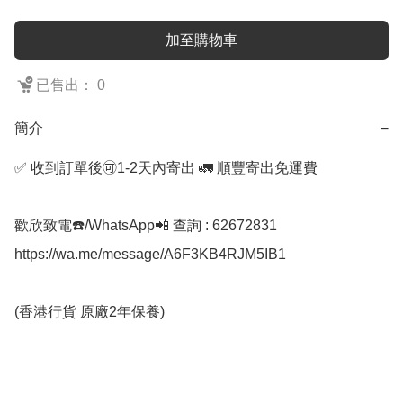
加至購物車
已售出： 0
簡介
−
✅ 收到訂單後🉑1-2天內寄出 🚛 順豐寄出免運費

歡欣致電☎️/WhatsApp📲 查詢 : 62672831

https://wa.me/message/A6F3KB4RJM5IB1

(香港行貨 原廠2年保養)
