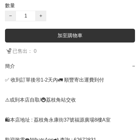
數量
−
+
加至購物車
已售出： 0
簡介
−
✅ 收到訂單後🉑1-2天內🚛 順豐寄出運費到付

⚠️或到本店自取/🚇荔枝角站交收 

🛍️本店地址 : 荔枝角永康街37號福源廣場8樓A室

歡迎致電☎️/WhatsApp📲 查詢 : 62672831
