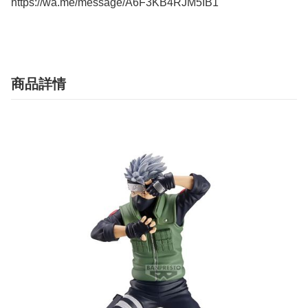
https://wa.me/message/A6F3KB4RJM5IB1
商品詳情