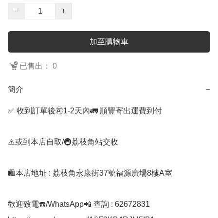
−
+
加至購物車
已售出： 0
簡介
−
✅ 收到訂單後🉑1-2天內🚛 順豐寄出運費到付

⚠️或到本店自取/🚇荔枝角站交收 

🛍️本店地址 : 荔枝角永康街37號福源廣場8樓A室

歡迎致電☎️/WhatsApp📲 查詢 : 62672831
