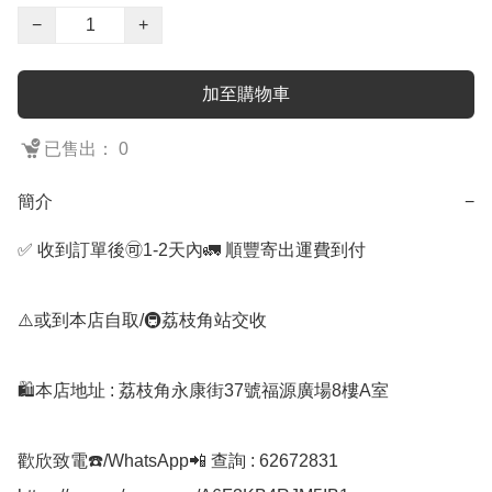
−
+
加至購物車
已售出： 0
簡介
−
✅ 收到訂單後🉑1-2天內🚛 順豐寄出運費到付

⚠️或到本店自取/🚇荔枝角站交收 

🛍️本店地址 : 荔枝角永康街37號福源廣場8樓A室

歡欣致電☎️/WhatsApp📲 查詢 : 62672831
