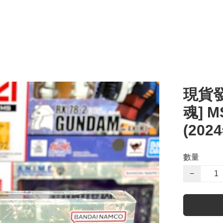
現貨發
魂] M
(202
數量
−