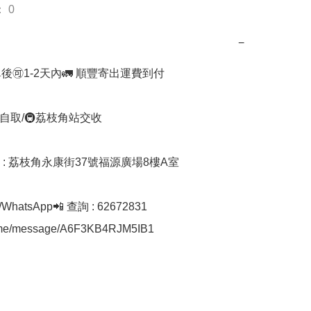
 0
−
後🉑1-2天內🚛 順豐寄出運費到付

自取/🚇荔枝角站交收 

址 : 荔枝角永康街37號福源廣場8樓A室

hatsApp📲 查詢 : 62672831
