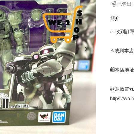
已售出：
簡介
✅ 收到訂單
⚠️或到本店
🛍️本店地
歡迎致電☎️/W