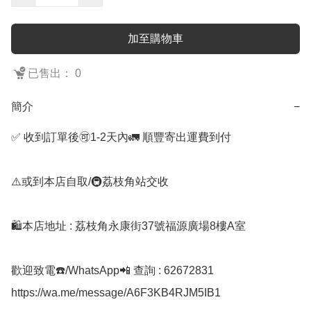
加至購物車
已售出： 0
簡介
−
✅ 收到訂單後🉑1-2天內🚛 順豐寄出運費到付

⚠️或到本店自取/🚇荔枝角站交收 

🛍️本店地址 : 荔枝角永康街37號福源廣場8樓A室

歡迎致電☎️/WhatsApp📲 查詢 : 62672831
