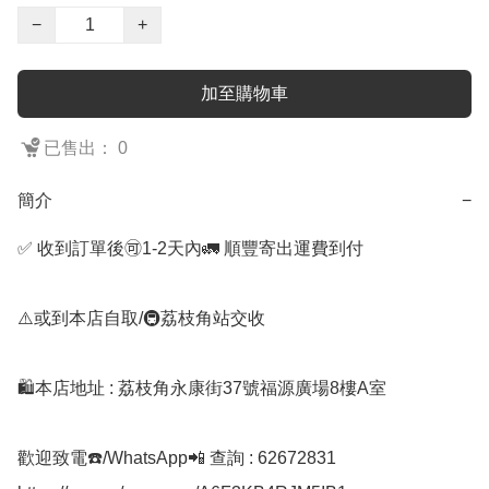
−
+
加至購物車
已售出： 0
簡介
−
✅ 收到訂單後🉑1-2天內🚛 順豐寄出運費到付

⚠️或到本店自取/🚇荔枝角站交收 

🛍️本店地址 : 荔枝角永康街37號福源廣場8樓A室

歡迎致電☎️/WhatsApp📲 查詢 : 62672831
