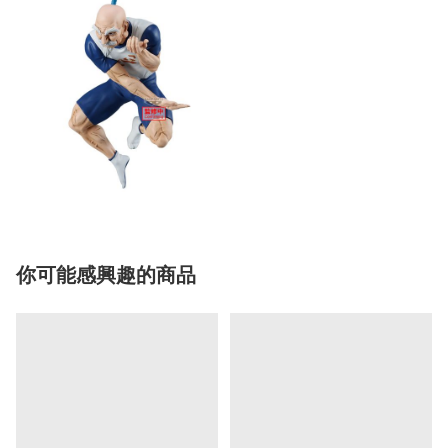
你可能感興趣的商品