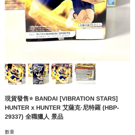
現貨發售⭐ BANDAI [VIBRATION STARS]
HUNTER x HUNTER 艾薩克·尼特羅 (HBP-
29337) 全職獵人 景品
數量