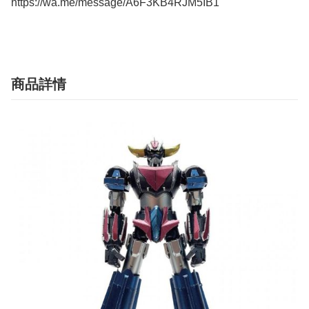
https://wa.me/message/A6F3KB4RJM5IB1
商品詳情