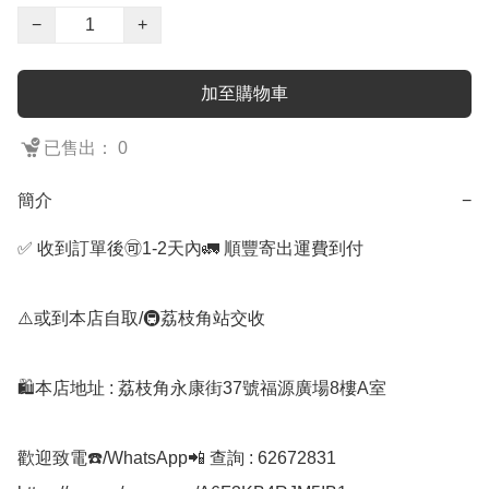
−
+
加至購物車
已售出： 0
簡介
−
✅ 收到訂單後🉑1-2天內🚛 順豐寄出運費到付

⚠️或到本店自取/🚇荔枝角站交收 

🛍️本店地址 : 荔枝角永康街37號福源廣場8樓A室

歡迎致電☎️/WhatsApp📲 查詢 : 62672831
