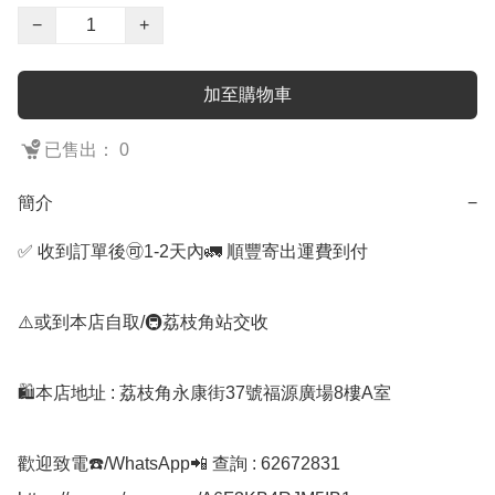
−
+
加至購物車
已售出： 0
簡介
−
✅ 收到訂單後🉑1-2天內🚛 順豐寄出運費到付

⚠️或到本店自取/🚇荔枝角站交收 

🛍️本店地址 : 荔枝角永康街37號福源廣場8樓A室

歡迎致電☎️/WhatsApp📲 查詢 : 62672831
