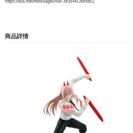
https://wa.me/message/A6F3KB4RJM5IB1
商品詳情