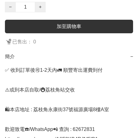
−
+
加至購物車
已售出： 0
簡介
−
✅ 收到訂單後🉑1-2天內🚛 順豐寄出運費到付

⚠️或到本店自取/🚇荔枝角站交收 

🛍️本店地址 : 荔枝角永康街37號福源廣場8樓A室

歡迎致電☎️/WhatsApp📲 查詢 : 62672831
