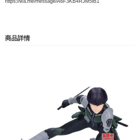
https://wa.me/message/A6F3KB4RJM5IB1
商品詳情