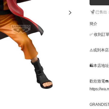
已售出：
簡介
✅ 收到訂單
⚠️或到本店
🛍️本店地
歡欣致電☎️/W
https://w
GRANDI