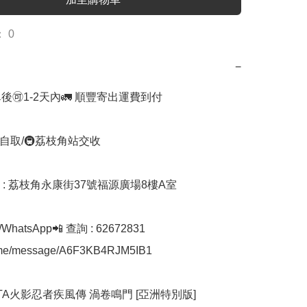
 0
−
後🉑1-2天內🚛 順豐寄出運費到付

自取/🚇荔枝角站交收 

址 : 荔枝角永康街37號福源廣場8樓A室

hatsApp📲 查詢 : 62672831

a.me/message/A6F3KB4RJM5IB1

STA火影忍者疾風傳 渦卷鳴門 [亞洲特別版]
