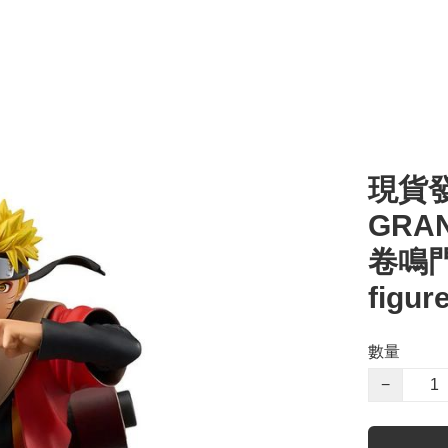
現貨發
GRA
卷鳴門
figur
數量
−