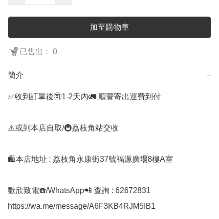
加至購物車
已售出： 0
簡介
−
✅收到訂單後🉑1-2天內🚛 順豐寄出運費到付

⚠️或到本店自取/🚇荔枝角站交收 

🛍️本店地址 : 荔枝角永康街37號福源廣場8樓A室

歡欣致電☎️/WhatsApp📲 查詢 : 62672831

https://wa.me/message/A6F3KB4RJM5IB1