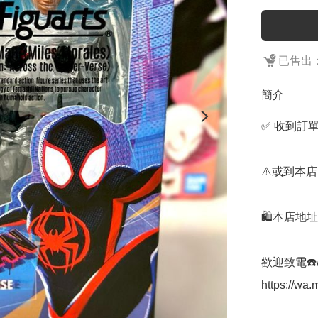
已售出：
簡介
✅ 收到訂單
⚠️或到本店
🛍️本店地
歡迎致電☎️/W
https://w