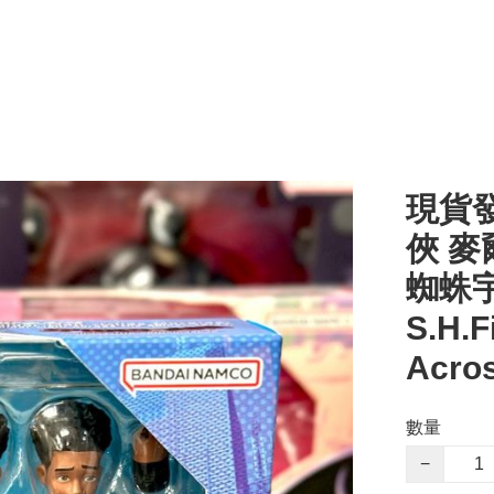
現貨發
俠 麥
蜘蛛宇宙
S.H.F
Acros
數量
−