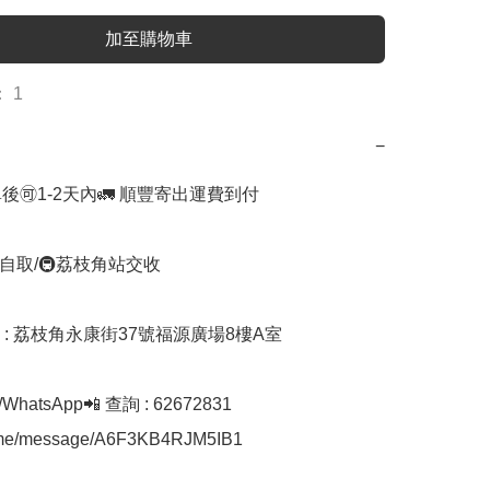
加至購物車
 1
−
後🉑1-2天內🚛 順豐寄出運費到付

自取/🚇荔枝角站交收 

址 : 荔枝角永康街37號福源廣場8樓A室

hatsApp📲 查詢 : 62672831

a.me/message/A6F3KB4RJM5IB1