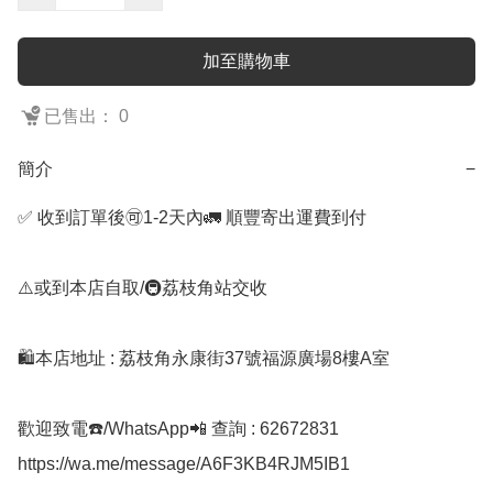
加至購物車
已售出： 0
簡介
−
✅ 收到訂單後🉑1-2天內🚛 順豐寄出運費到付

⚠️或到本店自取/🚇荔枝角站交收 

🛍️本店地址 : 荔枝角永康街37號福源廣場8樓A室

歡迎致電☎️/WhatsApp📲 查詢 : 62672831

https://wa.me/message/A6F3KB4RJM5IB1