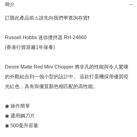
簡介
−
訂購此產品前⚠️請先向我們💬查詢存貨❗️

Russell Hobbs 迷你攪拌器 RH-24660

(香港行貨原廠1年保養)

Desire Matte Red Mini Chopper 將非凡的性能與令人驚嘆
的外觀結合到一個小型的設計中。 這款打蛋機採用優質啞
光紅色，具有與優質顏色相匹配的高性能。

◉ 操作簡單

◉ 通用鋼刀片

◉ 500毫升容量
