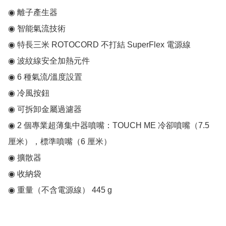
◉ 離子產生器

◉ 智能氣流技術

◉ 特長三米 ROTOCORD 不打結 SuperFlex 電源線

◉ 波紋線安全加熱元件

◉ 6 種氣流/溫度設置

◉ 冷風按鈕

◉ 可拆卸金屬過濾器

◉ 2 個專業超薄集中器噴嘴：TOUCH ME 冷卻噴嘴（7.5 
厘米），標準噴嘴（6 厘米）

◉ 擴散器

◉ 收納袋

◉ 重量（不含電源線） 445 g
