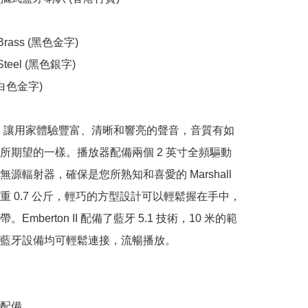
 Brass (黑色金字) 

 Steel (黑色銀字)

米白色金字)

on II 讓用家體驗豐富、清晰和響亮的聲音，音質有如
所期望的一樣。播放器配備兩個 2 英寸全頻驅動
源輻射器，確保是您所熟知和喜愛的 Marshall 
重 0.7 公斤，輕巧的方型設計可以輕鬆握在手中，
Emberton II 配備了藍牙 5.1 技術，10 米的範
藍牙設備均可輕鬆連接，流暢播放。

配備
