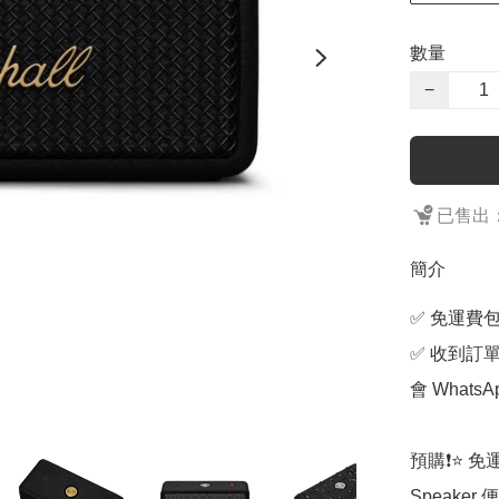
數量
−
已售出：
簡介
✅ 免運費包
✅ 收到訂
會 Whats
預購❗️⭐️ 免運費
Speaker