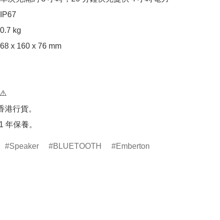
67

7 kg

x 160 x 76 mm

️

香港行貨。

Speaker
BLUETOOTH
Emberton