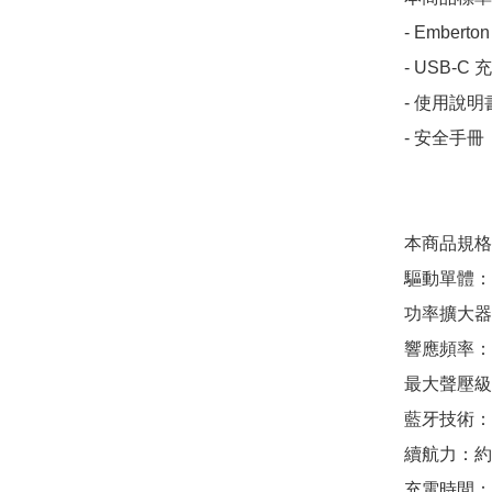
- Embert
- USB-C 
- 使用說明書
- 安全手冊

本商品規格

驅動單體：1
功率擴大器：1
響應頻率：60 
最大聲壓級：8
藍牙技術：Blu
續航力：約 
充電時間：單