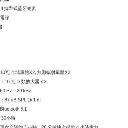
on II 攜帶式藍牙喇叭

充電線



0瓦 全域單體X2, 無源輻射單體X2

0 瓦 D 類擴大器 x 2

Hz – 20 kHz

7 dB SPL @ 1 m

etooth 5.1

30小時

次充滿約 3 小時，20 分鐘快充提供 4 小時電力
