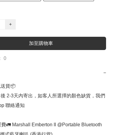
+
加至購物車
 0
−
送貨📦

單後 2-3天內寄出，如客人所選擇的顏色缺貨，我們
App 聯絡通知

🚛 Marshall Emberton II @Portable Bluetooth 
 便攜式藍牙喇叭 (香港行貨)
