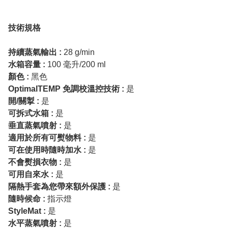
技術規格
持續蒸氣輸出 :
28 g/min
水箱容量 :
100 毫升/200 ml
顏色 :
黑色
OptimalTEMP 免調校溫控技術 :
是
開/關掣 :
是
可拆式水箱 :
是
垂直蒸氣噴射 :
是
適用於所有可熨物料 :
是
可在使用時隨時加水 :
是
不會熨損衣物 :
是
可用自來水 :
是
隔熱手套為您帶來額外保護 :
是
隨時候命 :
指示燈
StyleMat :
是
水平蒸氣噴射 :
是