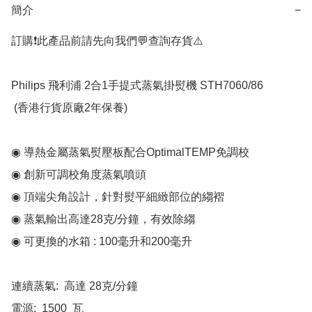
簡介
−
訂購❗️此產品前請先向我們💬查詢存貨⚠️

Philips 飛利浦 2合1手提式蒸氣掛熨機 STH7060/86  

 (香港行貨原廠2年保養)

◉ 導熱金屬蒸氣熨壓板配合OptimalTEMP免調校

◉ 創新可調校角度蒸氣噴頭

◉ 頂端尖角設計，針對熨平細緻部位的縐褶

◉ 蒸氣輸出高達28克/分鐘，有效除縐

◉ 可更換的水箱 : 100毫升和200毫升

連續蒸氣:  高達 28克/分鐘

電源:  1500  瓦
