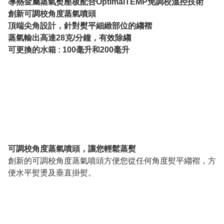
導熱金屬蒸氣熨壓板配合OptimalTEMP免調校溫控技術
創新可調校角度蒸氣噴頭
頂端尖角設計，針對熨平細緻部位的縐褶
蒸氣輸出高達28克/分鐘，有效除縐
可更換的水箱 : 100毫升和200毫升
可調校角度蒸氣噴頭，讓您輕鬆蒸熨
創新的可調校角度蒸氣噴頭方便您從任何角度熨平縐褶，方
便水平熨燙及垂直掛熨。