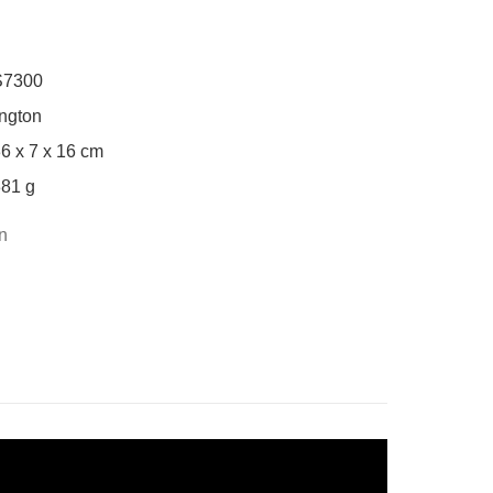
300

gton

x 7 x 16 cm

81 g
n