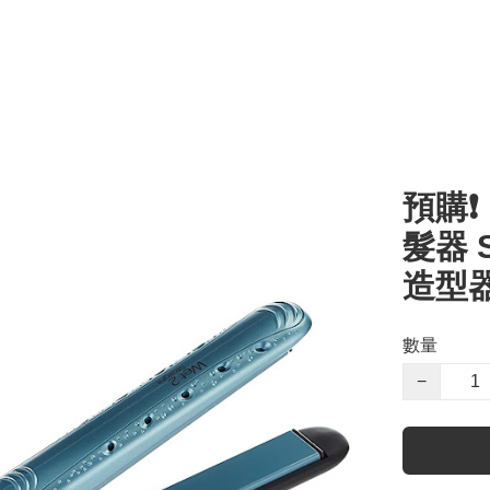
預購❗
髮器 S
造型器
數量
−