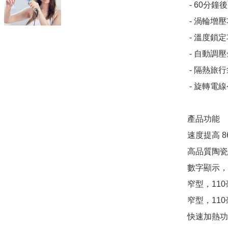
 - 60分鐘後自動關機

 - 渦輪增壓功能

 - 溫度鎖定功能

 - 自動調壓全球可用

 - 隔熱旅行袋

 - 旋轉電線令電線不易折損

產品功能

速度提高 
高品質陶瓷
數字顯示，10
窄型，110
窄型，11
快速加熱功