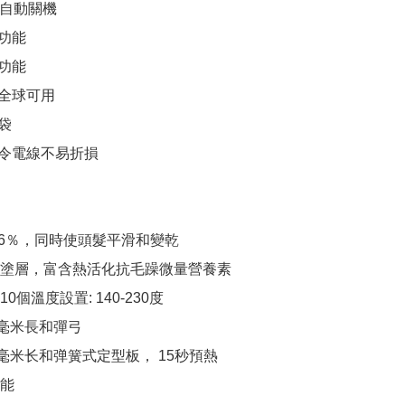
86％，同時使頭髮平滑和變乾

塗層，富含熱活化抗毛躁微量營養素

個溫度設置: 140-230度

毫米長和彈弓

0毫米长和弹簧式定型板， 15秒預熱

能
