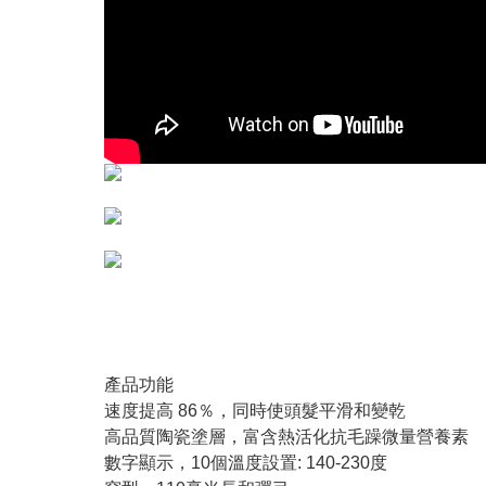
產品功能
速度提高 86％，同時使頭髮平滑和變乾
高品質陶瓷塗層，富含熱活化抗毛躁微量營養素
數字顯示，10個溫度設置: 140-230度