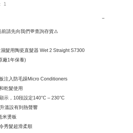
 1
−
品前請先向我們💬查詢存貨⚠️

n 濕髮用陶瓷直髮器 Wet 2 Straight S7300

原廠1年保養)
