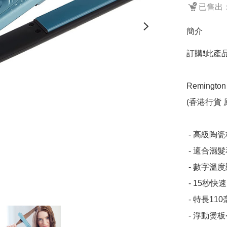
已售出：
簡介
訂購❗️此產
Remingto
(香港行貨 
 - 高級陶瓷板注入防毛躁Micro Conditioners

 - 適合濕髮和乾髮使用

 - 數字溫度顯示，10段設定140°C – 230°C

 - 15秒快速升溫設有到熱聲響

 - 特長110毫米燙板

 - 浮動燙板令秀髮超滑柔順
