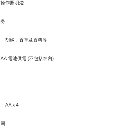
有操作照明燈

身

鹽，胡椒，香草及香料等

 AAA 電池供電 (不包括在內)

AA x 4

中國