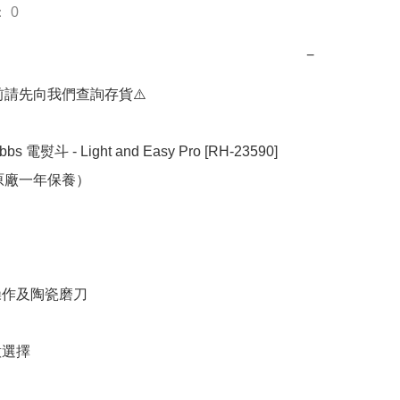
 0
−
前請先向我們查詢存貨⚠️

bbs 電熨斗 - Light and Easy Pro [RH-23590]

原廠一年保養）

操作及陶瓷磨刀

選擇
