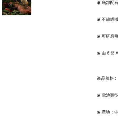
◉ 底部配
◉ 不鏽綱機
◉ 可研磨
◉ 由 6 節
產品規格 :

◉ 電池類型：
◉ 產地：