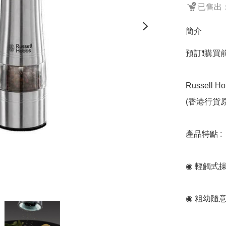
已售出：
簡介
預訂❗️購買
Russell Ho
(香港行貨
產品特點 :

◉ 輕觸式
◉ 粗幼隨意