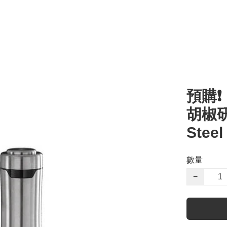
預購❗️
胡椒研磨
Stee
數量
−