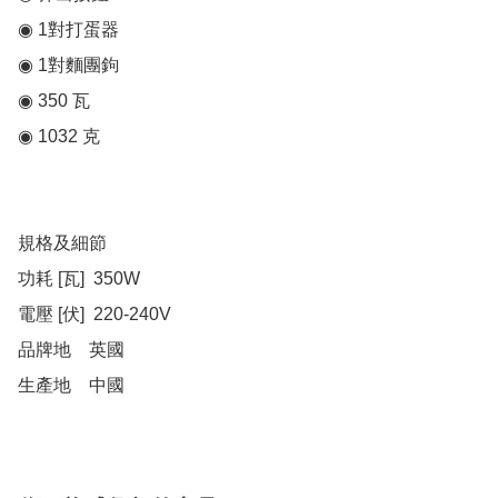
◉ 1對打蛋器

◉ 1對麵團鉤

◉ 350 瓦

◉ 1032 克

規格及細節

功耗 [瓦]  350W

電壓 [伏]  220-240V

品牌地	英國

生產地	中國