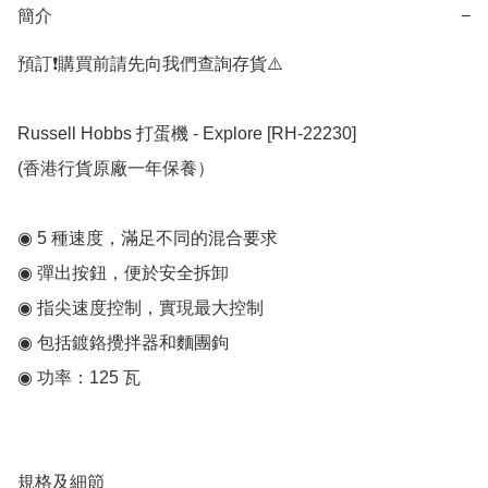
簡介
−
預訂❗️購買前請先向我們查詢存貨⚠️

Russell Hobbs 打蛋機 - Explore [RH-22230]

(香港行貨原廠一年保養）

◉ 5 種速度，滿足不同的混合要求

◉ 彈出按鈕，便於安全拆卸

◉ 指尖速度控制，實現最大控制

◉ 包括鍍鉻攪拌器和麵團鉤

◉ 功率：125 瓦

規格及細節
