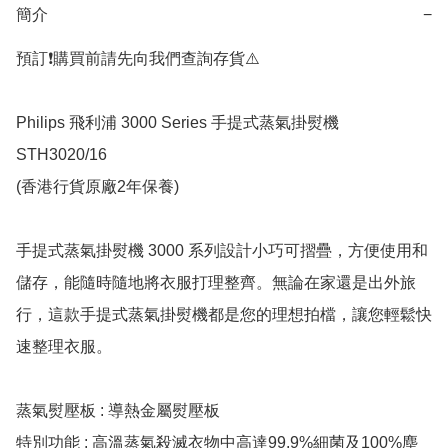
簡介
−
預訂❗️購買前請先向我們查詢存貨⚠️

Philips 飛利浦 3000 Series 手提式蒸氣掛熨機 
STH3020/16 

(香港行貨原廠2年保養)

手提式蒸氣掛熨機 3000 系列設計小巧可摺疊，方便使用和
儲存，能隨時隨地將衣服打理整齊。無論在家還是出外旅
行，這款手提式蒸氣掛熨機都是您的理想拍檔，讓您輕鬆快
速整理衣服。

蒸氣熨壓板 : 導熱金屬熨壓板

特別功能 : 高溫蒸氣殺滅衣物中高達99.9%細菌及100%塵