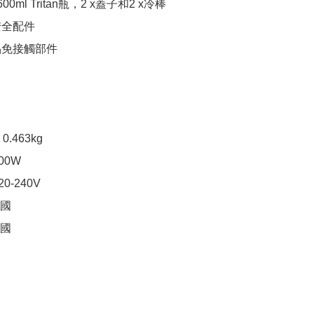
600ml Tritan瓶，2 x蓋子和2 x冷棒

全配件

品免接觸部件

0.463kg

00W

20-240V

	中國