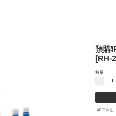
預購❗️
[RH-
數量
−
已售出：