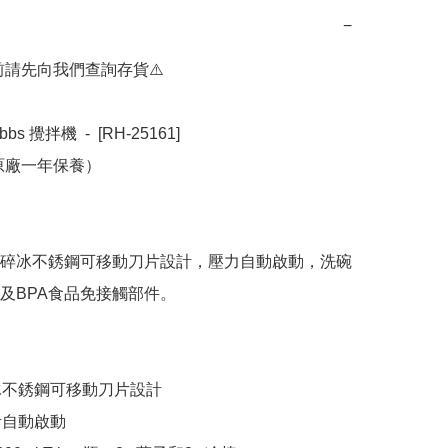
−
前請先向我們查詢存貨⚠️

bbs 攪拌機  -  [RH-25161]

原廠一年保養）

碎冰不銹鋼可移動刀片設計，壓力自動啟動，洗碗
及BPA食品免接觸部件。

冰不銹鋼可移動刀片設計

自動啟動
