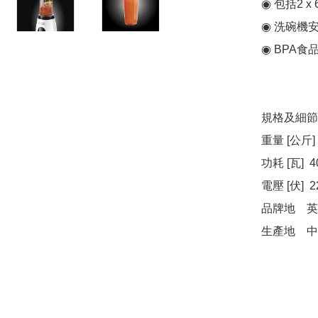
◉ 包括2 x 
◉ 洗碗機安
◉ BPA食
規格及細節

重量 [公斤]  
功耗 [瓦]  4
電壓 [伏]  2
品牌地	英國

生產地