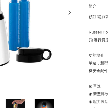
簡介
預訂❗️購買
Russell Ho
(香港行貨
功能簡介

單速，新型
機安全配件
◉ 單速

◉ 新型碎
◉ 壓力激活