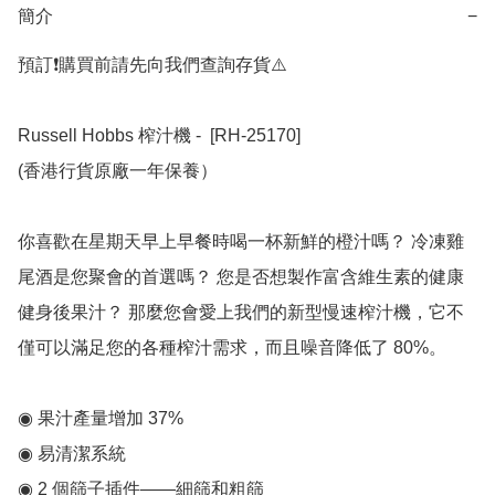
簡介
−
預訂❗️購買前請先向我們查詢存貨⚠️

Russell Hobbs 榨汁機 -  [RH-25170]

(香港行貨原廠一年保養）

你喜歡在星期天早上早餐時喝一杯新鮮的橙汁嗎？ 冷凍雞
尾酒是您聚會的首選嗎？ 您是否想製作富含維生素的健康
健身後果汁？ 那麼您會愛上我們的新型慢速榨汁機，它不
僅可以滿足您的各種榨汁需求，而且噪音降低了 80%。

◉ 果汁產量增加 37%

◉ 易清潔系統

◉ 2 個篩子插件——細篩和粗篩
