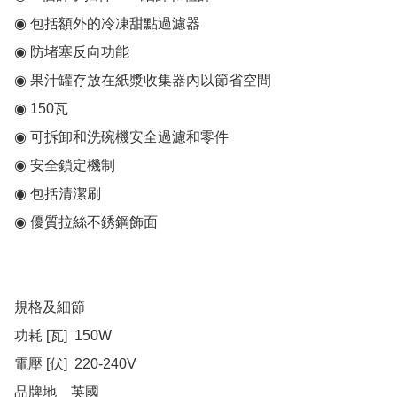
◉ 包括額外的冷凍甜點過濾器

◉ 防堵塞反向功能

◉ 果汁罐存放在紙漿收集器內以節省空間

◉ 150瓦

◉ 可拆卸和洗碗機安全過濾和零件

◉ 安全鎖定機制

◉ 包括清潔刷

◉ 優質拉絲不銹鋼飾面

規格及細節

功耗 [瓦]  150W

電壓 [伏]  220-240V

品牌地	英國
