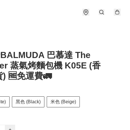
️BALMUDA 巴慕達 The
ter 蒸氣烤麵包機 K05E (香
) 🆓免運費🚛
te)
黑色 (Black)
米色 (Beige)
+