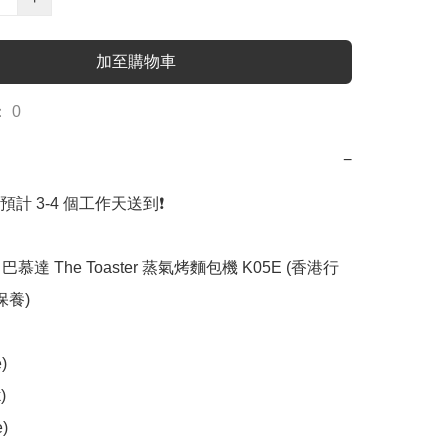
加至購物車
 0
−
預計 3-4 個工作天送到❗️

 巴慕達 The Toaster 蒸氣烤麵包機 K05E (香港行
養)






