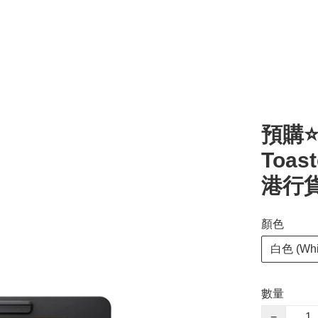
預購⭐
Toas
港行貨
顏色
白色 (Whi
數量
−