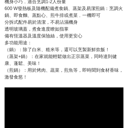
機身小巧﹐適合烹調1-2人份量
600 W發熱板及隨機配備煮食鍋、蒸架及易潔煎鍋：烹調火
鍋、即食麵、蒸點心、煎牛排或煮菜﹐一機即可
分拆式配件易於清潔，不易沾濕機身
透明玻璃蓋，煮食進度瞭如指掌
備有恆溫器及溫度保險絲，使用更安心
多功能用途：
（鍋）：除了白米、糙米等，還可以烹製新鮮炊飯！
（蒸架+鍋）：在家就能輕鬆做出正宗蒸菜，同時達到健
康、蓬鬆、美味！
（煎鍋）：用於烤肉、蔬菜，煎魚等，即時聞到食材香味，
激發食慾！