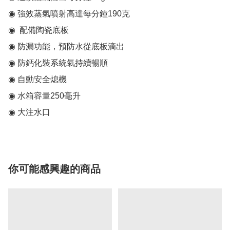
◉ 強效蒸氣噴射高達每分鐘190克

◉  配備陶瓷底板

◉ 防漏功能，預防水從底板滴出

◉ 防鈣化裝系統氣持續暢順

◉ 自動安全熄機

◉ 水箱容量250毫升

◉ 大注水口
你可能感興趣的商品