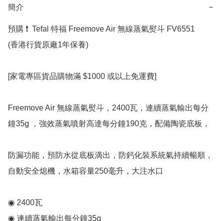
簡介
−
預購 ❗  Tefal 特福 Freemove Air 無線蒸氣熨斗 FV6551 

(香港行貨原廠1年保養)

[家電專區貨品購物滿 $1000 或以上免運費]

Freemove Air 無線蒸氣熨斗，2400瓦，連續蒸氣輸出每分
鐘35g ，強效蒸氣噴射高達每分鐘190克，配備陶瓷底板，

防漏功能，預防水從底板滴出，防鈣化裝系統氣持續暢順，
自動安全熄機，水箱容量250毫升，大注水口

◉ 2400瓦

◉ 連續蒸氣輸出每分鐘35g
