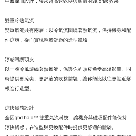
中氣流而設計，帶來超高速乾髮與順滑的salon級效果

雙重冷熱氣流

雙重氣流共有兩層：以冷氣流圍繞著熱氣流，保持機身和配
件涼爽，從而實現輕鬆舒適的造型體驗。

涼感呵護頭皮

以一圈冷風環繞著熱氣流，保護你的頭皮免受高溫影響。同
時提供更涼爽、更舒適的吹整體驗，讓你能比以往更貼近髮
根進行造型。

涼快觸感設計

全因ghd halo™ 雙重氣流科技，讓機身與磁吸配件能保持
涼快觸感，在造型與更換配件時提供更舒適的體驗。
