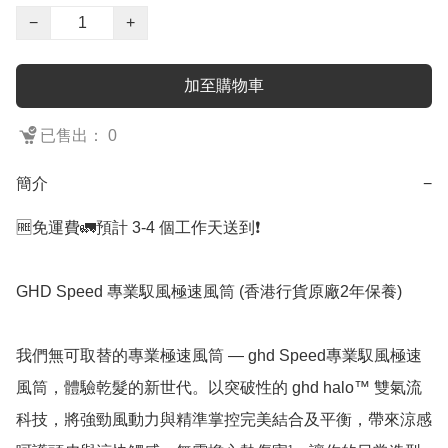
−
+
加至購物車
已售出： 0
簡介
−
🆓免運費🚛預計 3-4 個工作天送到❗️

GHD Speed 專業馭風極速風筒 (香港行貨原廠2年保養)

我們無可取替的專業極速風筒 — ghd Speed專業馭風極速
風筒，體驗乾髮的新世代。以突破性的 ghd halo™ 雙氣流
科技，將強勁風動力與精準掌控完美結合及平衡，帶來涼感