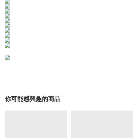
你可能感興趣的商品