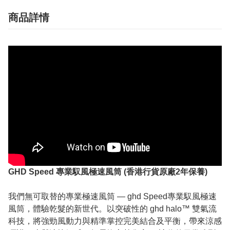
商品詳情
GHD Speed 專業馭風極速風筒 (香港行貨原廠2年保養)
我們無可取替的專業極速風筒 — ghd Speed專業馭風極速
風筒，體驗乾髮的新世代。以突破性的 ghd halo™ 雙氣流
科技，將強勁風動力與精準掌控完美結合及平衡，帶來涼感