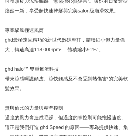
呵護頭皮與涼快觸感，無需擔心熱傷害¹。讓你的日常造型
煥然一新，享受超快速乾髮與完美salon級順滑效果。

專業馭風極速風筒

ghd最極速且精巧的新世代數碼摩打，體積細小但力量強
大，轉速高達118,000rpm² ，體積縮小91%⁵。

ghd halo™ 雙重氣流科技

帶來涼感呵護頭皮、涼快觸感及不會受到熱傷害¹的完美乾
髮效果。

無與倫比的力量與精準控制

過強的風力會造成毛躁，但過度的掌控則可能拖慢速度。

這正是我們打造 ghd Speed 的原因——專為提供快速、集