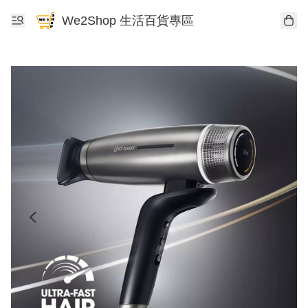
We2Shop 生活百貨專區