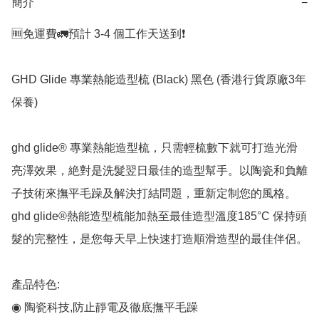
簡介
−
🆓免運費🚛預計 3-4 個工作天送到❗️

GHD Glide 專業熱能造型梳 (Black) 黑色 (香港行貨原廠3年
保養)

ghd glide® 專業熱能造型梳，只需輕梳數下就可打造光滑
亮澤效果，絶對是洗髮翌日最佳的造型幫手。以陶瓷和負離
子技術來撫平毛躁及解決打結問題，重新定制您的風格。 
ghd glide®熱能造型梳能加熱至最佳造型溫度185°C 保持頭
髮的完整性，是您每天早上快速打造順滑造型的最佳伴侶。

產品特色:

◉ 陶瓷科技,防止靜電及徹底撫平毛躁
