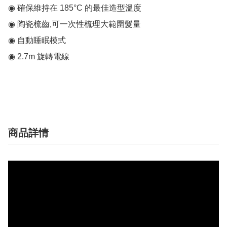
◉ 確保維持在 185°C 的最佳造型溫度

◉ 陶瓷梳齒,可一次性梳理大範圍髮量

◉ 自動睡眠模式 

◉ 2.7m 旋轉電線  

商品詳情