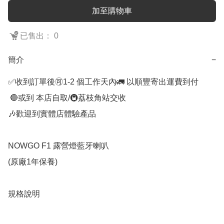
加至購物車
已售出： 0
簡介
−
✅收到訂單後🉑1-2 個工作天內🚛 以順豐寄出運費到付

 🔴或到 本店自取/🚇荔枝角站交收 

🎶歡迎到實體店體驗產品 

NOWGO F1 露營燈藍牙喇叭 

(原廠1年保養)

規格說明
