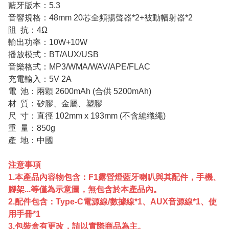
藍牙版本：5.3
音響規格：48mm 20芯全頻揚聲器*2+被動幅射器*2
阻 抗：4Ω
輸出功率：10W+10W
播放模式：BT/AUX/USB
音樂格式：MP3/WMA/WAV/APE/FLAC
充電輸入：5V 2A
電 池：兩顆 2600mAh (合供 5200mAh)
材 質：矽膠、金屬、塑膠
尺 寸：直徑 102mm x 193mm (不含編織繩)
重 量：850g
產 地：中國
注意事項
1.本產品內容物包含：F1露營燈藍牙喇叭與其配件，手機、
腳架...等僅為示意圖，無包含於本產品內。
2.配件包含：Type-C電源線/數據線*1、AUX音源線*1、使
用手冊*1
3.包裝盒有更改，請以實際商品為主。