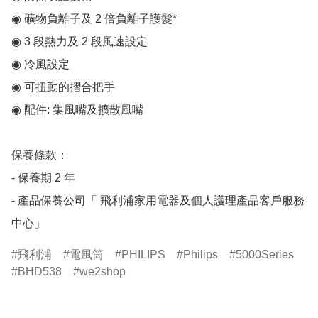
◉ 礦物負離子及 2 倍負離子護髮*

◉ 3 段熱力及 2 段風速設定

◉ 冷風設定

◉ 可扭動的摺合把手

◉ 配件: 集風嘴及擴散風嘴

保養條款：

- 保養期 2 年

- 產品保養公司「 飛利浦家用電器及個人護理產品客戶服務
中心」
飛利浦
電風筒
PHILIPS
Philips
5000Series
BHD538
we2shop