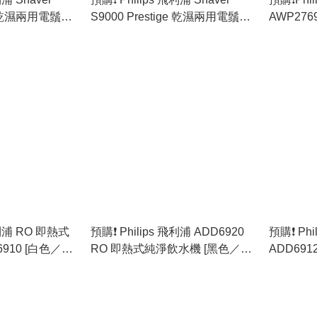
ge 乾濕兩用電鬚刨
S9000 Prestige 乾濕兩用電鬚刨
AWP276
裝行貨)
SP9871/13 (原裝行貨)
水樽 煲水樽
黑色／白
 飛利浦 RO 即熱式
預購❗️ Philips 飛利浦 ADD6920
預購❗️ Ph
910 [白色／灰
RO 即熱式純淨飲水機 [黑色／白
ADD691
色／灰色］ (原裝行貨)
淨飲水機 