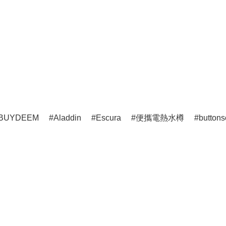
BUYDEEM
Aladdin
Escura
便攜電熱水樽
buttons