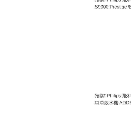
S9000 Presti
SP9873/14 (原
預購❗️ Philips
純淨飲水機 ADD6
色］(原裝行貨)