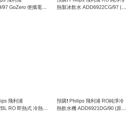
9/97 GoZero 便攜電熱
熱製冰飲水 ADD6922CG/97 (原
 (0.35公升) - [杏色／
裝行貨)
色］(原裝行貨)
ilips 飛利浦
預購❗️ Philips 飛利浦 RO純淨冷
2BL RO 即熱式 冷熱純
熱飲水機 ADD6921DG/90 (原裝
(原裝行貨)
行貨)