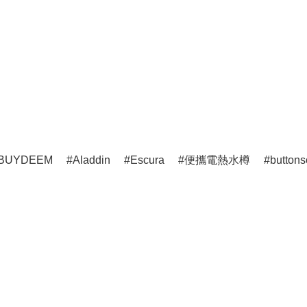
BUYDEEM
Aladdin
Escura
便攜電熱水樽
buttons