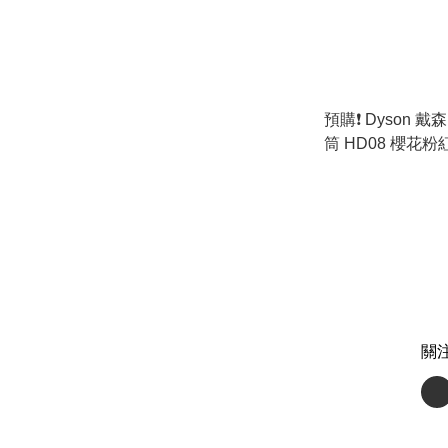
預購❗️ Dyson 戴森 
筒 HD08 櫻花粉
免運費🚛
關