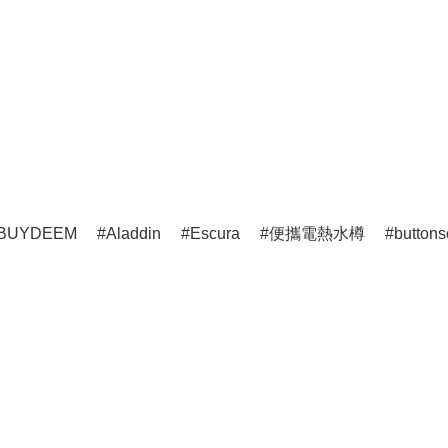
BUYDEEM
Aladdin
Escura
便攜電熱水樽
buttons