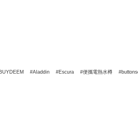
BUYDEEM
Aladdin
Escura
便攜電熱水樽
buttons