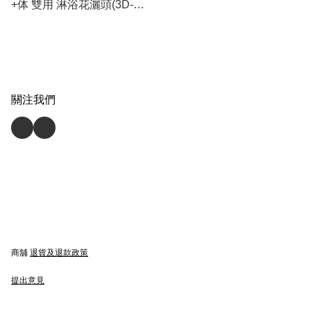
+体 雙用 淋浴花灑頭(3D-
C1A) (香港行貨) 免運費🚛
關注我們
商舖
退貨及退款政策
提出意見