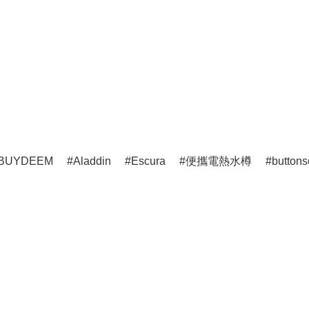
BUYDEEM
Aladdin
Escura
便攜電熱水樽
buttons