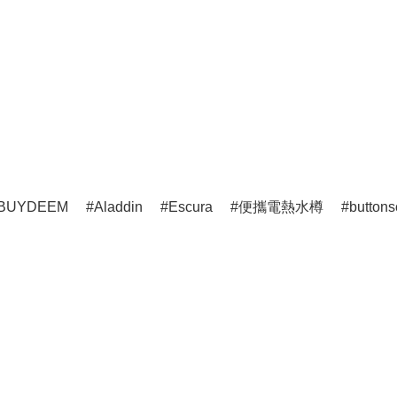
BUYDEEM
Aladdin
Escura
便攜電熱水樽
buttons