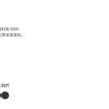
 飛利浦 3000
雙層防燙保溫電熱水
) 原裝行貨
注我們