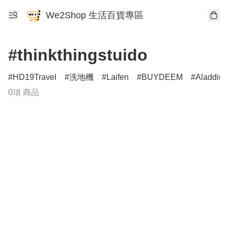
We2Shop 生活百貨專區
#thinkthingstuido
HD19Travel
洗地機
Laifen
BUYDEEM
Aladdin
0項 商品