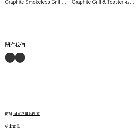
Graphite Smokeless Grill 減
Graphite Grill & Toaster 石墨
煙迷你烤爐 (AL-CAG-
高速焗爐 (AET-G16S) [原裝
MG7S-G) [原裝行貨]
行貨]
關注我們
商舖
退貨及退款政策
提出意見